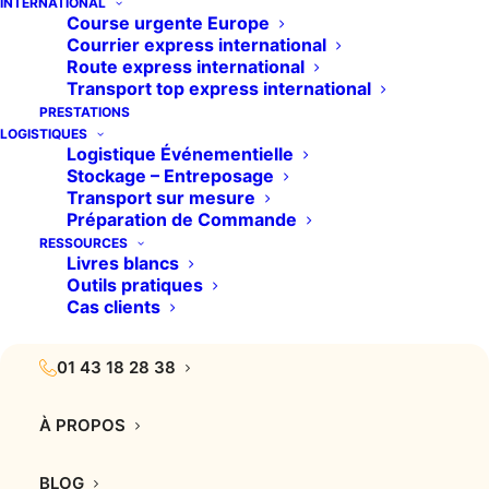
INTERNATIONAL
Course urgente Europe
Quel est le coût moyen
Courrier express international
Route express international
d’un transport
Transport top express international
frigorifique ?
PRESTATIONS
LOGISTIQUES
Logistique Événementielle
Stockage – Entreposage
Transport sur mesure
Préparation de Commande
15 décembre 2025
RESSOURCES
Livres blancs
Accueil
Transport frigorifique
Outils pratiques
Quel est le coût moyen d’un transport frigorifique ?
Cas clients
01 43 18 28 38
À PROPOS
Déterminer le coût moyen d’un transport frigorifique
n’est pas toujours simple, car de nombreux critères
BLOG