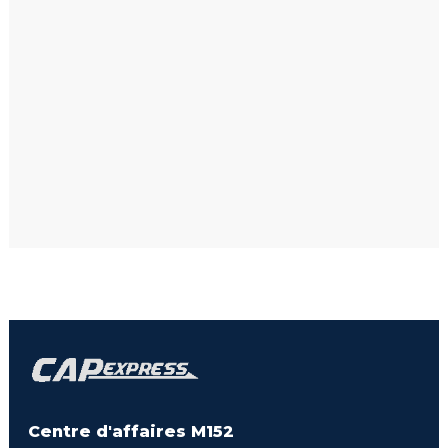
Team CAP Express
CAP Express soutient le sport et la jeunesse à travers ses
engagements : AVG Cyclisme, handball féminin à Bry-sur-
Marne et le 4L Trophy. Un esprit d’équipe qui guide notre
quotidien et reflète nos…
En savoir plus →
Centre d'affaires M152