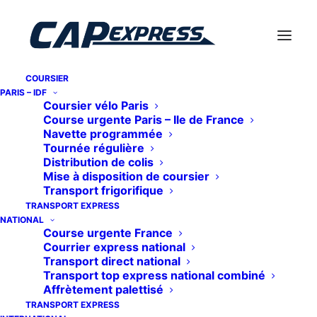
COURSIER
PARIS – IDF
Coursier vélo Paris
Course urgente Paris – Ile de France
Navette programmée
Tournée régulière
Distribution de colis
Mise à disposition de coursier
À propos de CAP
Transport frigorifique
TRANSPORT EXPRESS
Express
NATIONAL
Course urgente France
Courrier express national
Transport direct national
Accueil
Informations clients
Transport top express national combiné
Affrètement palettisé
À propos de CAP Express
TRANSPORT EXPRESS