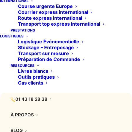
INTERNATIONAL
Course urgente Europe
Courrier express international
Route express international
Transport top express international
PRESTATIONS
LOGISTIQUES
Logistique Événementielle
Stockage – Entreposage
Transport sur mesure
Préparation de Commande
RESSOURCES
TRANSPORT SUR MESURE
Livres blancs
Outils pratiques
POUR VOS ENVOIS
Cas clients
EXPRESS EN FRANCE
01 43 18 28 38
À PROPOS
Implantée à Paris depuis 1995, CAP Express est
aujourd’hui un acteur majeur du transport
BLOG