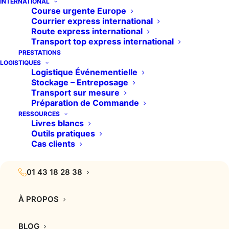
INTERNATIONAL
Course urgente Europe
Courrier express international
Route express international
Transport top express international
PRESTATIONS
LOGISTIQUES
TOUS
CONSEILS
ENVIRONNEMENT
Logistique Événementielle
Stockage – Entreposage
Transport sur mesure
Préparation de Commande
RESSOURCES
Livres blancs
Outils pratiques
Cas clients
01 43 18 28 38
À PROPOS
BLOG